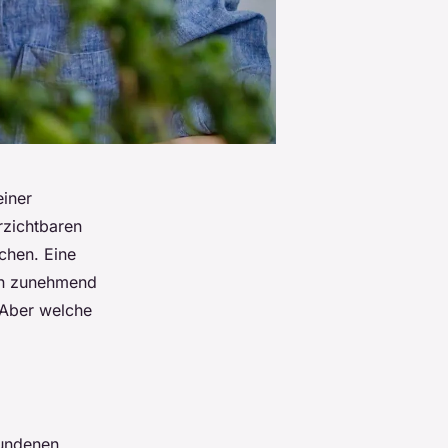
einer
rzichtbaren
chen. Eine
ien zunehmend
 Aber welche
bundenen