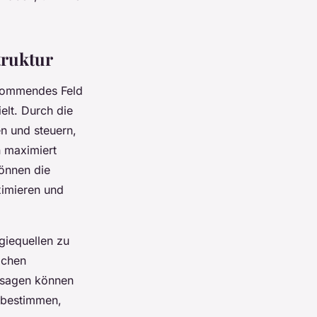
truktur
fkommendes Feld
ielt. Durch die
n und steuern,
n maximiert
können die
ximieren und
giequellen zu
ichen
rsagen können
 bestimmen,