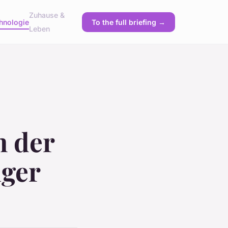
Zuhause &
hnologie
To the full briefing →
Leben
n der
iger