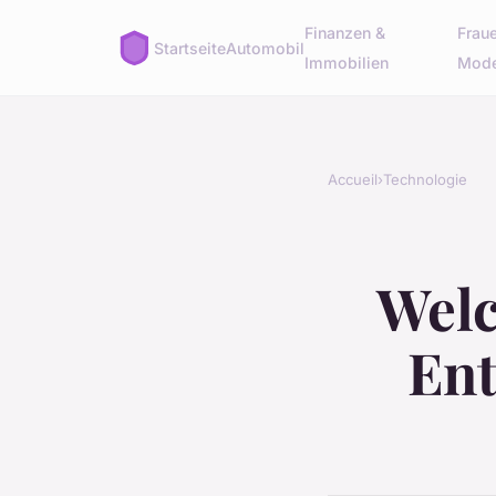
Finanzen &
Fraue
Startseite
Automobil
Immobilien
Mod
Accueil
›
Technologie
Welc
Ent