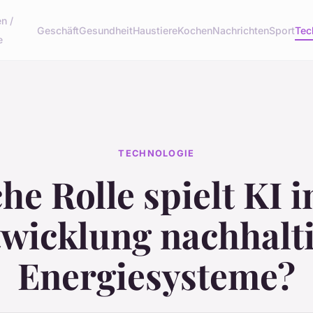
n /
Geschäft
Gesundheit
Haustiere
Kochen
Nachrichten
Sport
Tec
e
TECHNOLOGIE
he Rolle spielt KI i
wicklung nachhalt
Energiesysteme?