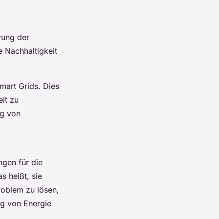
rung der
e Nachhaltigkeit
Smart Grids. Dies
eit zu
ng von
ngen für die
s heißt, sie
roblem zu lösen,
ng von Energie