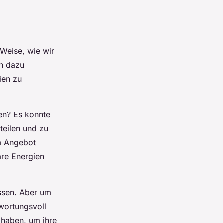
 Weise, wie wir
nn dazu
ien zu
en? Es könnte
rteilen und zu
im Angebot
are Energien
assen. Aber um
twortungsvoll
 haben, um ihre