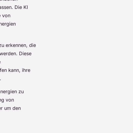
ssen. Die KI
e von
nergien
zu erkennen, die
 werden. Diese
e
en kann, ihre
.
Energien zu
ng von
er um den